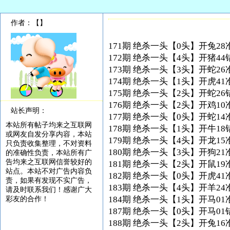
作者：【
】
171期 绝杀一头【0头】开兔28
172期 绝杀一头【4头】开猪44
173期 绝杀一头【3头】开蛇26
174期 绝杀一头【1头】开虎41
175期 绝杀一头【2头】开蛇26
176期 绝杀一头【2头】开鸡10
站长声明：
177期 绝杀一头【0头】开蛇14
本站所有帖子均来之互联网
178期 绝杀一头【1头】开牛18
或网友自发分享内容，本站
179期 绝杀一头【4头】开龙15
只负责收集整理，不对资料
180期 绝杀一头【3头】开狗21
的准确性负责，本站所有广
告均来之互联网信誉较好的
181期 绝杀一头【2头】开鼠19
站点。本站不对广告内容负
182期 绝杀一头【0头】开虎41
责，如果有发现不实广告，
183期 绝杀一头【4头】开羊24
请及时联系我们！感谢广大
彩友的合作！
184期 绝杀一头【1头】开马01
187期 绝杀一头【0头】开马01
188期 绝杀一头【2头】开兔16