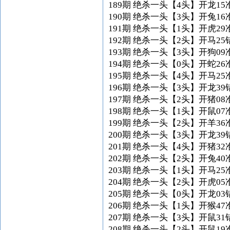
189期 绝杀一头【4头】开龙15
190期 绝杀一头【3头】开兔16
191期 绝杀一头【1头】开虎29
192期 绝杀一头【2头】开马25
193期 绝杀一头【3头】开狗09
194期 绝杀一头【0头】开蛇26
195期 绝杀一头【4头】开马25
196期 绝杀一头【3头】开龙39
197期 绝杀一头【2头】开猪08
198期 绝杀一头【1头】开鼠07
199期 绝杀一头【2头】开羊36
200期 绝杀一头【3头】开龙39
201期 绝杀一头【4头】开猪32
202期 绝杀一头【2头】开兔40
203期 绝杀一头【1头】开马25
204期 绝杀一头【2头】开虎05
205期 绝杀一头【0头】开龙03
206期 绝杀一头【1头】开猴47
207期 绝杀一头【3头】开鼠31
208期 绝杀一头【2头】开鼠19