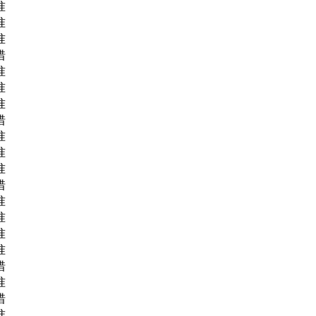
准
准
准
错
准
准
准
错
准
准
准
错
准
准
准
准
错
准
错
准