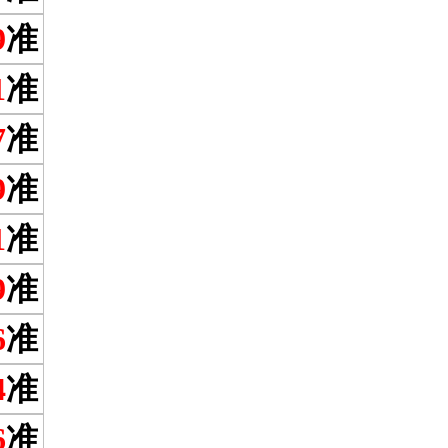
9
准
1
准
7
准
9
准
1
准
9
准
6
准
4
准
6
准