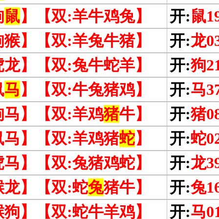
狗
鼠
】【双:羊牛鸡兔】
开:
鼠1
狗猴】【双:羊兔牛猪】
开:
龙0
虎龙】【双:兔牛蛇羊】
开:
狗2
鼠
马
】【双:牛兔猪鸡】
开:
马3
狗马】【双:羊鸡
猪
牛】
开:
猪0
鼠马】【双:羊鸡猪
蛇
】
开:
蛇0
虎马】【双:兔猪鸡蛇】
开:
龙3
猴龙】【双:蛇
兔
猪牛】
开:
兔1
猴狗】【双:蛇牛羊鸡】
开:
马0