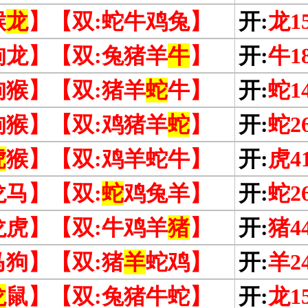
猴
龙
】【双:蛇牛鸡兔】
开:
龙1
狗龙】【双:兔猪羊
牛
】
开:
牛1
狗猴】【双:猪羊
蛇
牛】
开:
蛇1
狗猴】【双:鸡猪羊
蛇
】
开:
蛇2
虎
猴】【双:鸡羊蛇牛】
开:
虎4
龙马】【双:
蛇
鸡兔羊】
开:
蛇2
龙虎】【双:牛鸡羊
猪
】
开:
猪4
马狗】【双:猪
羊
蛇鸡】
开:
羊2
龙
鼠】【双:兔猪牛蛇】
开:
龙1