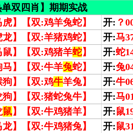
最热单双四肖】期期实战
马虎】【双:鸡羊兔蛇】
开:
？0
虎龙】【双:羊猪鸡蛇】
开:
马3
马鼠】【双:鸡猪羊
蛇
】
开:
蛇1
狗马】【双:牛羊
兔
蛇】
开:
兔0
猴狗】【双:鸡
牛
羊兔】
开:
牛0
龙狗】【双:猪蛇兔牛】
开:
马0
龙
鼠
】【双:牛鸡猪羊】
开:
鼠1
马龙】【双:牛鸡猪兔】
开:
鼠3