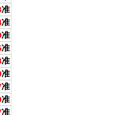
3
准
4
准
9
准
6
准
8
准
0
准
7
准
0
准
7
准