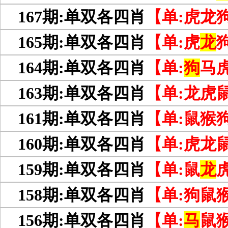
167期:单双各四肖
【单:虎龙
165期:单双各四肖
【单:虎
龙
164期:单双各四肖
【单:
狗
马
163期:单双各四肖
【单:龙虎
161期:单双各四肖
【单:鼠猴
160期:单双各四肖
【单:虎龙
159期:单双各四肖
【单:鼠
龙
158期:单双各四肖
【单:狗鼠
156期:单双各四肖
【单:
马
鼠