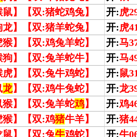
猴鼠】【双:猪蛇鸡兔】
开:
虎2
狗龙】【双:猪羊蛇兔】
开:
虎4
虎猴】【双:鸡兔羊蛇】
开:
马3
猴狗】【双:兔羊蛇牛】
开:
马4
猴虎】【双:兔牛鸡蛇】
开:
鼠3
鼠
龙
】【双:鸡牛兔蛇】
开:
龙3
鼠猴】【双:兔羊蛇
鸡
】
开:
鸡4
虎猴】【双:鸡
猪
牛羊】
开:
猪4
龙鼠】【双:兔
牛
鸡蛇】
开:
牛0