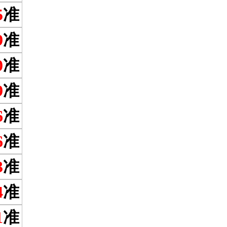
5
准
9
准
0
准
9
准
6
准
6
准
3
准
4
准
1
准