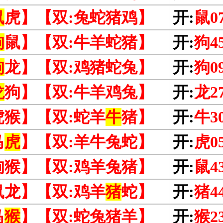
鼠
虎】【双:兔蛇猪鸡】
开:
鼠0
狗
鼠】【双:牛羊蛇猪】
开:
狗4
狗
龙】【双:鸡猪蛇兔】
开:
狗0
龙
狗】【双:牛羊鸡兔】
开:
龙2
虎猴】【双:蛇羊
牛
猪】
开:
牛3
马
虎
】【双:羊牛兔蛇】
开:
虎0
狗猴】【双:鸡羊兔猪】
开:
鼠4
鼠龙】【双:鸡羊
猪
蛇】
开:
猪4
马
猴
】【双:蛇兔猪羊】
开:
猴2