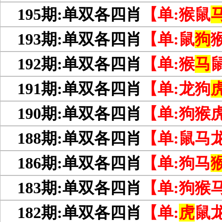
195期:单双各四肖
【单:猴鼠
193期:单双各四肖
【单:鼠
狗
192期:单双各四肖
【单:猴
马
191期:单双各四肖
【单:龙狗
190期:单双各四肖
【单:狗猴
188期:单双各四肖
【单:鼠马
186期:单双各四肖
【单:狗马
183期:单双各四肖
【单:狗猴
182期:单双各四肖
【单:
虎
鼠