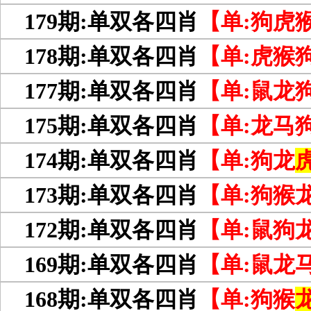
179期:单双各四肖
【单:狗虎
178期:单双各四肖
【单:虎猴
177期:单双各四肖
【单:鼠龙
175期:单双各四肖
【单:龙马
174期:单双各四肖
【单:狗龙
173期:单双各四肖
【单:狗猴
172期:单双各四肖
【单:鼠狗
169期:单双各四肖
【单:鼠龙
168期:单双各四肖
【单:狗猴