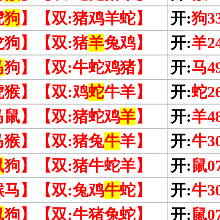
虎
狗
】【双:猪鸡羊蛇】
开:
狗3
龙狗】【双:猪
羊
兔鸡】
开:
羊2
马
狗】【双:牛蛇鸡猪】
开:
马4
虎猴】【双:鸡
蛇
牛羊】
开:
蛇2
马鼠】【双:猪蛇鸡
羊
】
开:
羊4
马猴】【双:猪兔
牛
羊】
开:
牛3
鼠
狗】【双:猪牛蛇羊】
开:
鼠0
猴马】【双:兔鸡
牛
蛇】
开:
牛3
鼠
狗】【双:牛猪兔蛇】
开:
鼠0